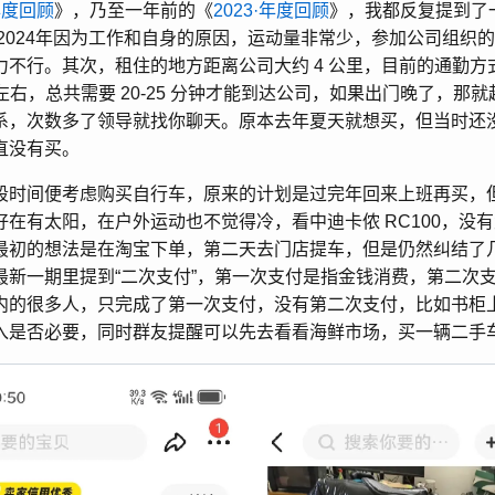
·年度回顾
》，乃至一年前的《
2023·年度回顾
》，我都反复提到了
，2024年因为工作和自身的原因，运动量非常少，参加公司组织
力不行。其次，租住的地方距离公司大约 4 公里，目前的通勤方
分钟左右，总共需要 20-25 分钟才能到达公司，如果出门晚了，那
系，次数多了领导就找你聊天。原本去年夏天就想买，但当时还
直没有买。
段时间便考虑购买自行车，原来的计划是过完年回来上班再买，
好在有太阳，在户外运动也不觉得冷，看中迪卡侬 RC100，没
最初的想法是在淘宝下单，第二天去门店提车，但是仍然纠结了
最新一期里提到“二次支付”，第一次支付是指金钱消费，第二次
内的很多人，只完成了第一次支付，没有第二次支付，比如书柜
入是否必要，同时群友提醒可以先去看看海鲜市场，买一辆二手