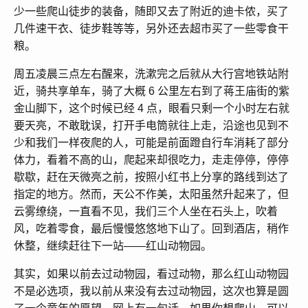
少一些爬山徒步的装备，随即又去了附近的迪卡侬，买了
几件速干衣、徒步鞋等等，另外还去超市买了一些零食干
粮。
周五凌晨三点左右醒来，洗漱完之后就从大行宫地铁站附
近，骑共享单车，骑了大概 6 公里左右到了蒋王庙街的紫
金山脚下，这个时候已经 4 点，眼看只剩一个小时左右就
要天亮，不敢耽误，打开手电筒就往上走，沿途也见到不
少和我们一样夜爬的人，可能是前面蹬自行车消耗了部分
体力，看着不高的山，爬起来却很吃力，走走停停，停停
歇歇，赶在天微亮之前，按照小红书上分享的路线到达了
指定的地方。然而，天公不作美，太阳虽然升起来了，但
云雾缭绕，一直看不见，我们三个人坐在石头上，吹着
风，吃着零食，最后慢慢悠悠地下山了。回到酒店，稍作
休整，继续赶往下一站——红山动物园。
其实，如果以前去过动物园，看过动物，那么红山动物园
不是必选项，我以前从来没有去过动物园，这次也算是圆