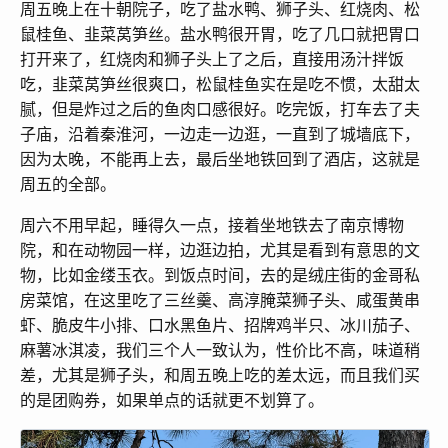
周五晚上在十朝院子，吃了盐水鸭、狮子头、红烧肉、松
鼠桂鱼、韭菜莴笋丝。盐水鸭很开胃，吃了几口就把胃口
打开来了，红烧肉和狮子头上了之后，直接用汤汁拌饭
吃，韭菜莴笋丝很爽口，松鼠桂鱼实在是吃不惯，太甜太
腻，但是炸过之后的鱼肉口感很好。吃完饭，打车去了夫
子庙，沿着秦淮河，一边走一边逛，一直到了城墙底下，
因为太晚，不能再上去，最后坐地铁回到了酒店，这就是
周五的全部。
周六不用早起，睡得久一点，接着坐地铁去了南京博物
院，和在动物园一样，边逛边拍，尤其是看到有意思的文
物，比如金缕玉衣。到饭点时间，去的是绒庄街的金哥私
房菜馆，在这里吃了三丝羹、高淳腌菜狮子头、咸蛋黄串
虾、脆皮牛小排、口水黑鱼片、招牌鸡半只、冰川茄子、
麻薯冰淇凌，我们三个人一致认为，性价比不高，味道稍
差，尤其是狮子头，和周五晚上吃的差太远，而且我们买
的是团购券，如果单点的话就更不划算了。