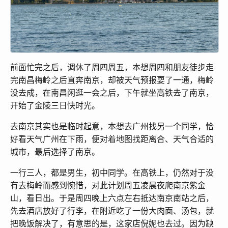
前面忙完之后，调休了周四周五，本想周四和朋友徒步走
完南昌梅岭之后直奔南京，却被天气预报耍了一通，梅岭
没去成，在南昌闲逛一会之后，下午就坐高铁去了南京，
开始了金陵三日快时光。
去南京其实也是临时起意，本想去广州找另一个同学，恰
好看天气广州在下雨，便对着地图找距离合、天气合适的
城市，最后选择了南京。
一行三人，都是男生，初中同学。在高铁上，仍然对于没
有去梅岭而感到惋惜，对此计划周五凌晨夜爬南京紫金
山，看日出。于是周四晚上六点左右抵达南京南站之后，
先去酒店放好了行李，在附近吃了一份大肉面、汤包，就
把晚饭解决了，有意思的是，这家店倪妮也去过。因为缺