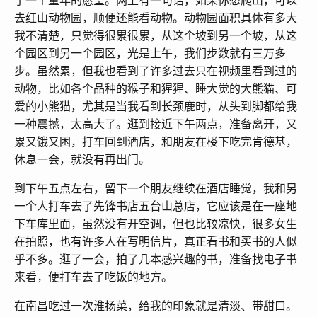
了一个童年的愿望。网上有一句话，如果你想爬山，可以
去红山动物园，顺便还能看动物。动物园面积具体有多大
我不清楚，只觉得很累很累，从这个坡到另一个坡，从这
个园区到另一个园区，光是上午，我们步数就有三万多
步。虽然累，但我也看到了许多过去只在视频里看到过的
动物，比如各个品种的猴子和猩猩、睡大觉的大熊猫、可
爱的小熊猫，尤其是当我看到长颈鹿时，从头到脚都给我
一种震撼，太高大了。逛到接近下午两点，准备离开，又
累又饿又困，打车回到酒店，和朋友在楼下吃完肯德基，
休息一会，就没有再出门。
到下午五点左右，留下一个朋友继续在酒店睡觉，我和另
一个人打车去了先锋书店五台山总店，它应该是在一座地
下车库里面，虽然没有开空调，但也比较凉快，很多女生
在拍照，也有许多人在写明信片，真正看书和买书的人似
乎不多。逛了一会，拍了几本感兴趣的书，准备找电子书
来看，便打车去了吃饭的地方。
在南昌吃过一次淮扬菜，给我的印象就是清淡、带甜口。