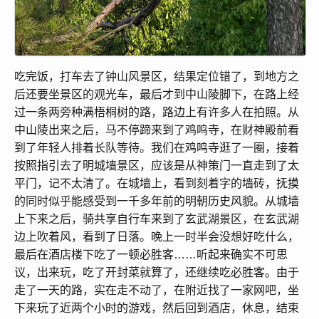
吃完饭，打车去了钟山风景区，结果定位错了，到地方之
后还要坐景区的观光车，最后才到中山陵脚下，在路上经
过一条两旁种满梧桐树的路，路边上有许多人在拍照。从
中山陵出来之后，马不停蹄来到了鸡鸣寺，在财神殿前看
到了年轻人排着长队等待。我们在鸡鸣寺逛了一圈，接着
按照指引去了明城墙景区，应该是从神策门一直走到了太
平门，记不太清了。在城墙上，看到刻着字的墙砖，抚摸
的同时似乎能感受到一千多年前的明朝历史风貌。从城墙
上下来之后，骑共享自行车来到了玄武湖景区，在玄武湖
边上吹着风，看到了日落。晚上一时半会没想好吃什么，
最后在酒店楼下吃了一顿必胜客……听起来确实不可思
议，出来玩，吃了开封菜就算了，还继续吃必胜客。由于
走了一天的路，实在走不动了，在附近找了一家网吧，坐
下来玩了近两个小时的游戏，然后回到酒店，休息，结束