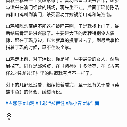
黄秋生就是一个变态形象了。雷功希望与洪兴合作，想参
与洪兴在澳门经营的赌场，蒋先生不让，后面丁瑶将陈浩
南和山鸡叫到澳门，杀死雷功并嫁祸给山鸡和陈浩南。
山鸡和陈浩南绝不能这样被陷害啊，于是就找上门了，最
后结局肯定是洪兴赢了。主要是大飞的反转特别令人震
惊，跟在丁瑶身边，以为就真的投靠过去了，到最后拿枪
指着丁瑶的时候，忍不住鼓个掌。
山鸡走上前，对丁瑶说：你是我一生中最爱的女人，然后
崩掉了。同样是邱淑贞，在《赌神》里多漂亮，在《古惑
仔2之猛龙过江》里的味道就有点不一样了。
剩下的几部还没看，继续接着看完，至于还有关于看《英
雄本色》的体会，缓缓再说。
#古惑仔
#山鸡
#电影
#郑伊健
#陈小春
#陈浩南
0