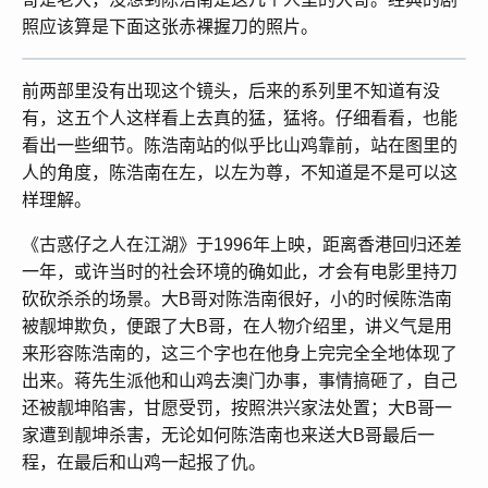
照应该算是下面这张赤裸握刀的照片。
前两部里没有出现这个镜头，后来的系列里不知道有没
有，这五个人这样看上去真的猛，猛将。仔细看看，也能
看出一些细节。陈浩南站的似乎比山鸡靠前，站在图里的
人的角度，陈浩南在左，以左为尊，不知道是不是可以这
样理解。
《古惑仔之人在江湖》于1996年上映，距离香港回归还差
一年，或许当时的社会环境的确如此，才会有电影里持刀
砍砍杀杀的场景。大B哥对陈浩南很好，小的时候陈浩南
被靓坤欺负，便跟了大B哥，在人物介绍里，讲义气是用
来形容陈浩南的，这三个字也在他身上完完全全地体现了
出来。蒋先生派他和山鸡去澳门办事，事情搞砸了，自己
还被靓坤陷害，甘愿受罚，按照洪兴家法处置；大B哥一
家遭到靓坤杀害，无论如何陈浩南也来送大B哥最后一
程，在最后和山鸡一起报了仇。