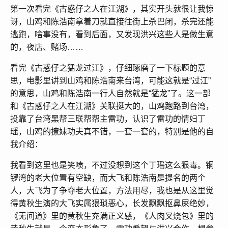
第一次看完《古惑仔之人在江湖》，其实开头就很让我惊
讶，山鸡和陈浩南拿着刀就直接往街上杀巴闭，杀完还能
逃跑，啥事没有，看到后面，又发现洪兴这些人是做生意
的，夜店、赌场……
看完《古惑仔之猛龙过江》，仔细琢磨了一下标题的意
思，电影里讲到山鸡和陈浩南来台湾，可能这就是“过江”
的意思，山鸡和陈浩南一行人自然就是“猛龙”了。这一部
和《古惑仔之人在江湖》关联挺大的，山鸡跑路到台湾，
投靠了台湾黑帮三联帮帮主雷功，认识了雷功的情妇丁
瑶，山鸡的撩妹功夫真不错，一套一套的，特别是他的自
我介绍：
我看到这里也是笑喷，不过没想到这个丁瑶这么狠毒。铜
锣湾的老大位置有空缺，而大飞和陈浩南是提名的两个
人，大飞为了争夺老大位置，方法用尽，我也是从这里觉
得黄秋生演的大飞实属猥琐恶心，长发飘飘抠鼻屎绝妙，
《无间道》里的黄秋生充满正义感，《人肉叉烧包》里的