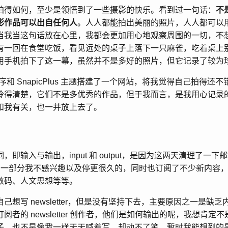
拍得如何，至少是领悟到了一些摄影的快乐。看到过一句话：
不
影作品可以出自任何人
。人人都能拍出美丽的照片，人人都可以
当我当这句话放在心里，我都会更加用心地观察周围的一切，不
有一回在食堂吃饭，看见远处的桌子上落下一只麻雀，吃着桌上
用手机拍下了这一幕，虽然并不是多好的照片，但它记录了较为
o 程序和 SnapicPlus 主题搭建了一个网站，将我觉得自己拍得
拎得清楚，它们不是多优秀的作品，但于我而言，是我用心记录
和我有关，也一并放上去了。
即输入与输出，input 和 output，是因为这两天清理了一下
r，剔除了一部分我不感兴趣以及停更很久的，同时也订阅了不少新内
数码、人文思想等等。
己想写 newsletter，但是没有坚持下去，主要原因之一是缺
阅者的 newsletter 创作者，他们是如何输出的呢，我想肯定
子，也不是像我一样天天喊着写，却动不了笔。暂时我能想到的