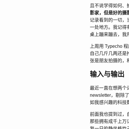
且不说学得如何、
影家，但是好的摄
记录看到的一切，
一处地方。我记得
桌上蹦来蹦去，我
上周用 Typech
自己几斤几两还是
张是朋友拍摄的，
输入与输出
最近一直在想两个词，
newslette
如我感兴趣的科技
前面我也提到过，自
那些拥有成千上万订
复一日的静坐格竹