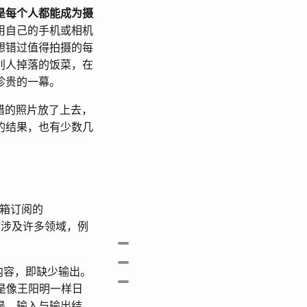
是每个人都能成为摄
用自己的手机或相机
想错过值得拍摄的每
别人掉落的饭菜，在
珍贵的一幕。
还不错的照片放了上去，
的结果，也有少数几
邮箱订阅的
容，涉及许多领域，例
摄影作品网站
输入与输出
乏内容，即缺少输出。
日记
不是像王阳明一样日
是，输入与输出结