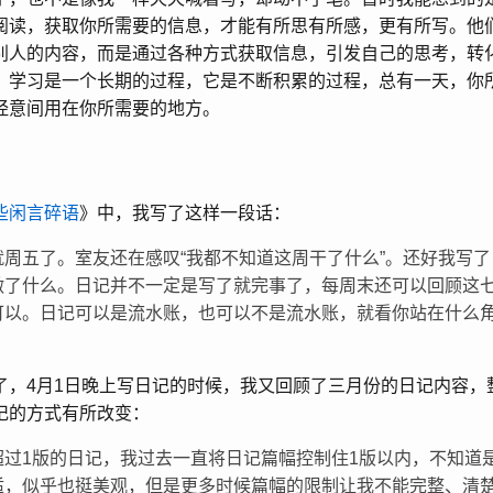
阅读，获取你所需要的信息，才能有所思有所感，更有所写。他
别人的内容，而是通过各种方式获取信息，引发自己的思考，转
。学习是一个长期的过程，它是不断积累的过程，总有一天，你
经意间用在你所需要的地方。
些闲言碎语
》中，我写了这样一段话：
就周五了。室友还在感叹“我都不知道这周干了什么”。还好我写
做了什么。日记并不一定是写了就完事了，每周末还可以回顾这
可以。日记可以是流水账，也可以不是流水账，就看你站在什么
了，4月1日晚上写日记的时候，我又回顾了三月份的日记内容，
记的方式有所改变：
超过1版的日记，我过去一直将日记篇幅控制住1版以内，不知道
适，似乎也挺美观，但是更多时候篇幅的限制让我不能完整、清