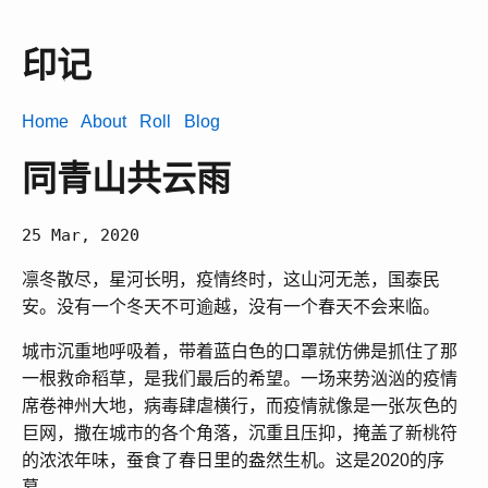
印记
Home
About
Roll
Blog
同青山共云雨
25 Mar, 2020
凛冬散尽，星河长明，疫情终时，这山河无恙，国泰民
安。没有一个冬天不可逾越，没有一个春天不会来临。
城市沉重地呼吸着，带着蓝白色的口罩就仿佛是抓住了那
一根救命稻草，是我们最后的希望。一场来势汹汹的疫情
席卷神州大地，病毒肆虐横行，而疫情就像是一张灰色的
巨网，撒在城市的各个角落，沉重且压抑，掩盖了新桃符
的浓浓年味，蚕食了春日里的盎然生机。这是2020的序
幕。