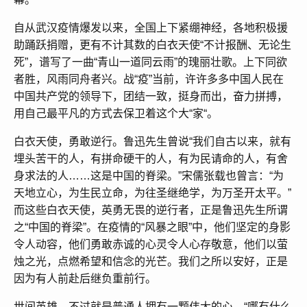
自从武汉疫情爆发以来，全国上下紧绷神经，各地积极援
助踊跃捐赠，更有不计其数的白衣天使“不计报酬、无论生
死”，谱写了一曲“青山一道同云雨”的瑰丽壮歌。上下同欲
者胜，风雨同舟者兴。战“疫”当前，许许多多中国人民在
中国共产党的领导下，团结一致，挺身而出，奋力拼搏，
用自己最平凡的方式去保卫着这个大“家“。
白衣天使，勇敢逆行。鲁迅先生曾说“我们自古以来，就有
埋头苦干的人，有拼命硬干的人，有为民请命的人，有舍
身求法的人……这是中国的脊梁。”宋儒张载也曾言：“为
天地立心，为生民立命，为往圣继绝学，为万圣开太平。”
而这些白衣天使，英勇无畏的逆行者，正是鲁迅先生所谓
之“中国的脊梁”。在疫情的“风暴之眼”中，他们坚定的身影
令人动容，他们勇敢赤诚的心灵令人心存敬意，他们以萤
烛之光，点燃希望和信念的光芒。我们之所以安好，正是
因为有人前赴后继负重前行。
世间英雄，不过就是普通人拥有一颗伟大的心。“哪有什么