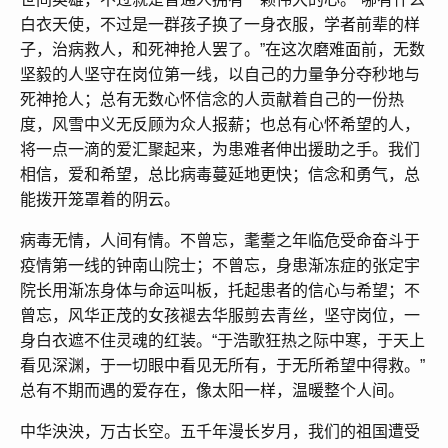
白衣天使，不过是一群孩子换了一身衣服，学者前辈的样
子，治病救人，和死神抢人罢了。”在这次磨难面前，无数
坚毅的人坚守在岗位第一线，以自己的力量争分夺秒地与
死神抢人；总有无数心怀信念的人贡献着自己的一份热
度，风雪中义无反顾为众人报薪；也总有心怀希望的人，
将一点一滴的爱汇聚起来，为患难者伸出援助之手。我们
相信，爱和希望，总比病毒蔓延地更快；信念和勇气，总
能拨开笼罩着的阴云。
病毒无情，人间有情。不曾忘，耄耋之年临危受命奋斗于
疫情第一线的钟南山院士；不曾忘，身患渐冻症的张定宇
院长用渐冻身体与命运叫板，托起患者的信心与希望；不
曾忘，风华正茂的女孩褪去华服剪去青丝，坚守岗位，一
身白衣遮不住灵魂的红装。“于浩歌狂热之际中寒，于天上
看见深渊，于一切眼中看见无所有，于无所希望中得救。”
总有不期而遇的爱存在，像太阳一样，温暖整个人间。
中华泱泱，万古长空。五千年漫长岁月，我们的祖国遭受