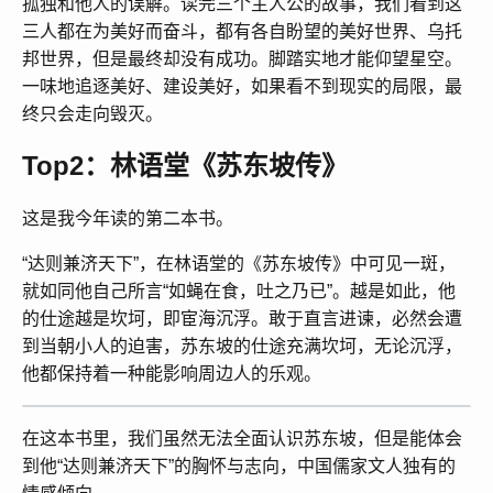
孤独和他人的误解。读完三个主人公的故事，我们看到这
三人都在为美好而奋斗，都有各自盼望的美好世界、乌托
邦世界，但是最终却没有成功。脚踏实地才能仰望星空。
一味地追逐美好、建设美好，如果看不到现实的局限，最
终只会走向毁灭。
Top2：林语堂《苏东坡传》
这是我今年读的第二本书。
“达则兼济天下”，在林语堂的《苏东坡传》中可见一斑，
就如同他自己所言“如蝇在食，吐之乃已”。越是如此，他
的仕途越是坎坷，即宦海沉浮。敢于直言进谏，必然会遭
到当朝小人的迫害，苏东坡的仕途充满坎坷，无论沉浮，
他都保持着一种能影响周边人的乐观。
在这本书里，我们虽然无法全面认识苏东坡，但是能体会
到他“达则兼济天下”的胸怀与志向，中国儒家文人独有的