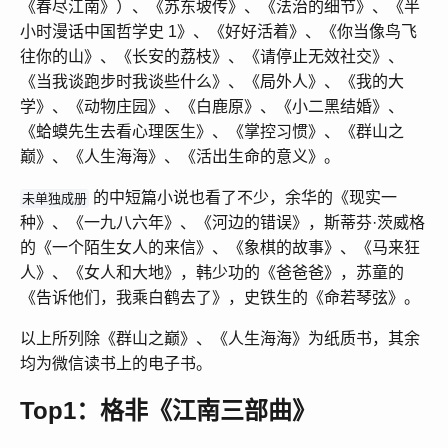
《春尽江南》）、《苏东坡传》、《法治的细节》、《半
小时漫话中国哲学史 1》、《好好活着》、《你当像鸟飞
往你的山》、《长安的荔枝》、《请停止无效社交》、
《当我谈跑步时我谈些什么》、《局外人》、《我的大
学》、《动物庄园》、《白鹿原》、《小二黑结婚》、
《蛤蟆先生去看心理医生》、《掌控习惯》、《群山之
巅》、《人生海海》、《活出生命的意义》。
的中短篇小说也看了不少，余华的《现实一
未单独成册
种》、《一九八六年》、《河边的错误》，斯蒂芬·茨威格
的《一个陌生女人的来信》、《象棋的故事》、《马来狂
人》、《女人和大地》，韩少功的《爸爸爸》，苏童的
《告诉他们，我乘白鹤去了》，史铁生的《命若琴弦》。
以上所列除《群山之巅》、《人生海海》为纸质书，其余
均为微信读书上的电子书。
Top1：格非《江南三部曲》