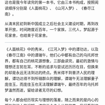
这也是我今年读完的第一本书，它由三本书构成，按照阅
读顺序分别是《人面桃花》、《山河入梦》、《春尽江
南》。
从清末民初到新中国成立之后社会主义建设时期，再到改
革开放，时间跨度近百年，一个家族，三代人，梦起源于
花家舍，也结束于花家舍。
《人面桃花》中的秀米，《江河入梦》中的谭功达，以及
《春尽江南》中的谭端午，他们心中都有自己的乌托邦世
界，都有自己的桃花源想象，三部曲读完，最初的激情与
理想还言犹在耳，不断的追求与尝试还历历在目，但换来
的却是永远无法到达的终点。秀米得不到普济人民的理
解，谭功达得不到所辖群众的理解，谭端午无法理解妻子
庞佳玉，而庞佳玉也无法理解谭端午，最终百年的乌托邦
梦溘然而逝，留给读者无尽的幻想。
每个人都会经历现实与理想的落差，随之而来的是内心的