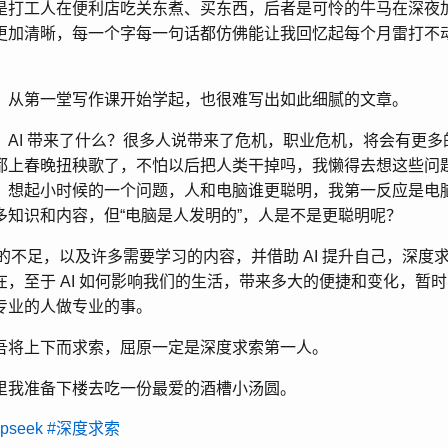
是打工人在便利店吃关东煮、买东西，后者是可怜的牛马在深夜
更加清晰，每一个字每一句话都仿佛能让我回忆起每个月雷打不
，从第一堂写作课开始学起，也很难写出如此细腻的文章。
AI 带来了什么？很多人说带来了危机，职业危机，将会有更多的工
都上春晚扭秧歌了，不怕以后把人类干掉吗，我懒得去想这些问
，想起小时候的一个问题，人和电脑谁更聪明，我第一反应是电
多知识和内容，但“电脑是人发明的”，人是不是更聪明呢？
身的不足，以及许多需要学习的内容，并借助 AI 提升自己，深度
在，至于 AI 如何影响我们的生活，带来多大的便捷和变化，暂
专业的人做专业的事。
吾将上下而求索，屈原一定是深度求索第一人。
里我准备下楼去吃一份最爱的酒槽小汤圆。
pseek
#深度求索