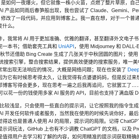
GPT 是如何一夜爆火，但它就像一株小火苗，点燃了整片草原，自
 产品如同雨后春笋般出现，我也尝试了 Claude、Gemini、Perp
GPT 修改了一段代码，并应用到博客上。我一直在想，对于一个普通
变什么。
件，我常将 AI 用于更加准确、优雅的翻译，甚至翻译外文电子
完一本书；借助套壳工具和
UniAPI
，使用 Midjourney 和 DA
中秋节还借助 Bing Create 生成了几张关于中秋团圆的图片；使
等传统搜索引擎，整合搜索结果，提供高效便捷的搜索服务，唯一
xity 常常出现无法响应的情况，大概是网络问题；现在也安装了
Dee
因为它有时候思考得太久，让我觉得有点婆婆妈妈，但是反过来
那博客写得会更多，现在思考一遍之后我再追问，它就罢工了…
可以花一份的钱使用多家 AI 服务的 API，目前也支持了满血版 Dee
用还比较浅显，只会使用一些直白的提示词，让它按照我的指令生
 AI 开发任何软件或者服务，当然我在使用的时候先说你好，最
得这也是普通人使用 AI 的局限，提示词的局限。记得 ChatGP
玩法，GitHub 上也有不少调教 ChatGPT 的文档，以及 Prompt
是值得用户去学习和了解的内容，如何用精准的提示词获取精确