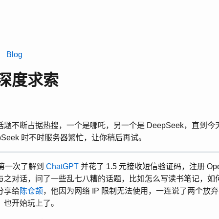
l
Blog
深度求索
题不断占据热搜，一个是哪吒，另一个是 DeepSeek，直到
eepSeek 时不时服务器繁忙，让你稍后再试。
初，第一次了解到
ChatGPT
并花了 1.5 元接收短信验证码，注册 Op
与之对话，问了一些乱七八糟的话题，比如怎么写读书笔记，如
分享给
陈仓颉
，他因为网络 IP 限制无法使用，一连说了两个放
，也开始玩上了。