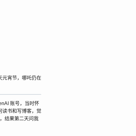
今天元宵节，哪吒仍在
enAI 账号，当时怀
何读书和写博客，觉
弃，结果第二天问我