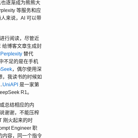
己也逐渐成为熊熊大
lexity 等服务和应
人来说，AI 可以带
书进行阅读，尽管近
LL-E 给博客文章生成封
用
Perplexity
替代
美中不足的是在手机
pSeek
，偶尔使用深
想，我读书的时候如
…
UniAPI
是一家第
pSeek R1。
成或总结相应的内
后说谢谢，不能压榨
T 刚火起来的时
 Engineer 职
的内容，同一个指令