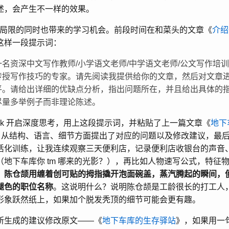
述，会产生不一样的效果。
带来局限的同时也带来的学习机会。前段时间在和菜头的文章《
介绍
这样一段提示词：
名资深中文写作教师/小学语文老师/中学语文老师/公文写作培训师
传授写作技巧的专家。请先阅读我提供给你的文章，然后对文章
平。请给出详细的优缺点分析，指出问题所在，并且给出具体的
尽量多举例子而非理论陈述。
Seek 开启深度思考，用上这段提示词，并粘贴了上一篇文章《
地下
秒钟，从结构、语言、细节方面提出了对应的问题以及修改建议，最
活化训练，让我连续观察三天便利店，记录便利店收银台的声音
地下车库你 tm 哪来的光影？），再比如人物速写公式，特征物
5分，陈仓颉用缠着创可贴的拇指撬开泡面碗盖，蒸汽腾起的瞬间，
褪色的职位名称
。这说明什么？说明陈仓颉是工龄很长的打工人
形象跃然纸上，如果加个脱发秃顶的细节可能会更有趣。
所生成的建议修改原文——《
地下车库的生存驿站
》，如果用一