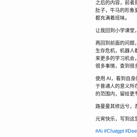
之后的内容，前者
肚子，牛马的形象
都充满着班味。
让我回到小学课堂
再回到前面的问题，
生存危机，机器人
来更多的学习机会
很多事情，查到很
使用 AI，看到自
于普通人的意义所
的范围内，留给更
路曼曼其修远兮，
元宵快乐，写到这
#Ai
#Chatgpt
#Dee