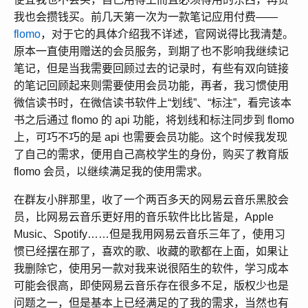
我也会攒钱买。前几天第一次为一款笔记应用付费——
flomo
，对于它的具体介绍我不详述，官网说得比我清楚。
原本一直使用赠送的会员服务，到期了也不影响我继续记
笔记，但是当我需要回顾过去的记录时，有些有双向链接
的笔记回顾起来则需要使用会员功能，再者，我习惯使用
微信读书时，在微信读书软件上“划线”、“标注”，看完该本
书之后通过 flomo 的 api 功能，将划线和标注同步到 flomo
上，可巧不巧的是 api 也需要会员功能。这个时候我发现
了自己的需求，便用自己高校学生的身份，购买了教育版
flomo 会员，以继续满足我的使用需求。
在群友小胖那里，收了一个两百多天的网易云音乐黑胶会
员，比网易云音乐更好用的音乐软件比比皆是，Apple
Music、Spotify……但是我用网易云音乐三年了，使用习
惯已经摆在那了，喜欢的歌、收藏的歌都在上面，如果让
我删除它，使用另一款对我来说很陌生的软件，学习成本
可能会很高，即使网易云音乐存在很多不足，版权少也是
问题之一，但是基本上已经满足的了我的需求，当然也有