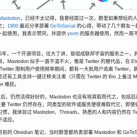
Mastodon
，已经不太记得，我曾经提过一次，群里如果想玩的
之；
1900
最近分享部署
GoToSocial
的心得，带动了几个群友一
一起使用，我表示赞同，并提供
yxvm
的服务器使用，然而一周
始于2016年，一个开源项目，往大了讲，是组成联邦宇宙的服务之一
astodon 似乎一直不温不火，像是 Twitter 的替代品，在 Elon
及 Twitter 限制用户使用频率期间，都有一大批用户逃离 Twitter，拥
工具支持一键迁移关注者（只需在 Twitter 的 Bio 上备注 Mas
er 难民。
名 X 之后，仍然活得好好的，Mastodon 也没有将其取而代之，包括后面
觉只要 Twitter 仍然存在，同类型的软件或服务便很难取代它，
我体验过 Mastodon、Threads，熟悉的人和内容仍然在 Twi
不适应。
 Obsidian 笔记，当时群里都热衷部署 Mastodon 和 GoTo