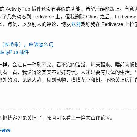
ss 上的 ActivityPub 插件还没有类似的功能，希望后续能跟上。
了几条动态到 Fediverse 上，但我删除 Ghost 之后，Fedive
态、点赞，以及别人的评论，博友
老刘
戏称我在 Fediverse
don（长毛象），应该怎么玩
tivityPub 插件
样，会让有一种刷不完、看不完的错觉，每天醒来、睡前习惯性地打开
刷看一看，我觉得这其实不是好习惯。人还是要有具体的生活。
野外的风，见到人群，见到动物，摸摸花草和树。不能关上房门
。
想把博客评论关掉了，原因可以看上一篇文章评论区。
verse