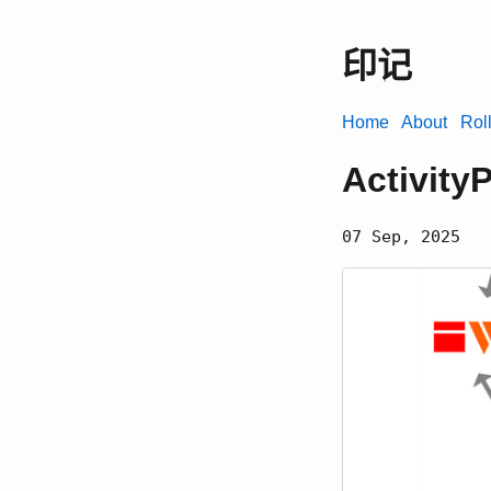
印记
Home
About
Rol
Activi
07 Sep, 2025